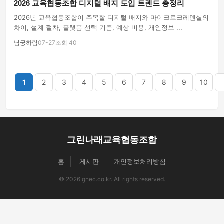
2026 교육협동조합 디지털 배지 도입 트렌드 총정리
2026년 교육협동조합이 주목할 디지털 배지와 마이크로크레덴셜의
차이, 설계 절차, 플랫폼 선택 기준, 예상 비용, 개인정보 ...
남궁하람
07-27
조회 40
끝
1
2
3
4
5
6
7
8
9
10
그린나래교육협동조합
홈
게시판
개인정보처리방침
© 2026 gnec.co.kr. All rights reserved.